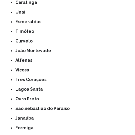
Caratinga
Unaí
Esmeraldas
Timóteo
Curvelo
João Monlevade
Alfenas
Viçosa
Três Corações
Lagoa Santa
Ouro Preto
São Sebastião do Paraíso
Janaúba
Formiga