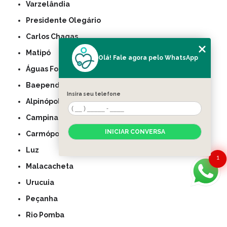
Varzelândia
Presidente Olegário
Carlos Chagas
Matipó
Olá! Fale agora pelo WhatsApp
Águas Formosas
Baependi
Insira seu telefone
Alpinópolis
Campina Verde
INICIAR CONVERSA
Carmópolis de Minas
Luz
1
Malacacheta
Urucuia
Peçanha
Rio Pomba