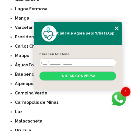
Lagoa Formosa
Manga
Varzelândia
Olá! Fale agora pelo WhatsApp
Presidente Olegário
Carlos Chagas
Insira seu telefone
Matipó
Águas Formosas
Baependi
INICIAR CONVERSA
Alpinópolis
1
Campina Verde
Carmópolis de Minas
Luz
Malacacheta
Urucuia